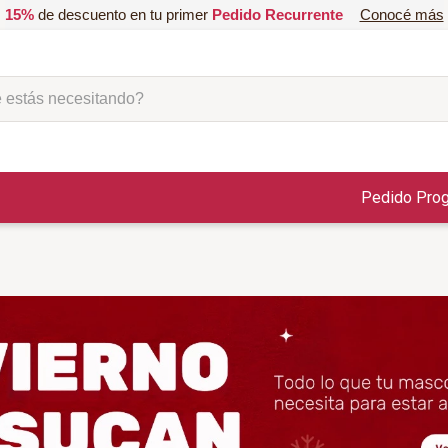
15%
de descuento en tu primer
Pedido Recurrente
Conocé más
ás necesitando?
Pedido Pro