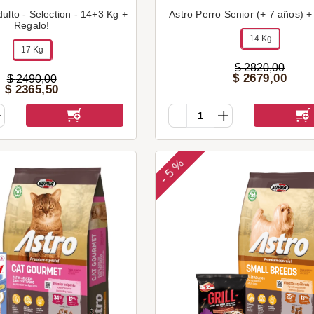
ulto - Selection - 14+3 Kg +
Astro Perro Senior (+ 7 años) +
Regalo!
14 Kg
17 Kg
$
2820
,
00
$
2679
,
00
$
2490
,
00
$
2365
,
50
5 %
-