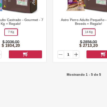
ulto Castrado - Gourmet - 7
Astro Perro Adulto Pequeño -
Kg + Regalo!
Breeds + Regalo!
7 Kg
14 Kg
$
2036
,
00
$
2856
,
00
$
1934
,
20
$
2713
,
20
Mostrando
1
-
5
de
5