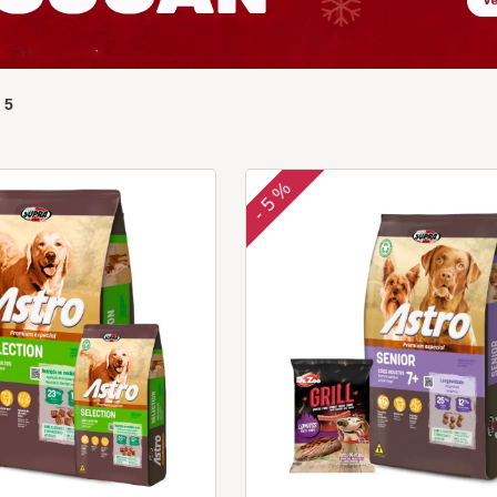
e
5
5 %
-