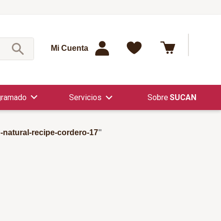
¿Qué est
Mi Cuenta
gramado
Servicios
SUCAN
-natural-recipe-cordero-17
"