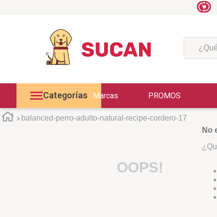
¿Qué est
Categorías
Marcas
PROMOS
balanced-perro-adulto-natural-recipe-cordero-17
No 
¿Qu
OOPS!