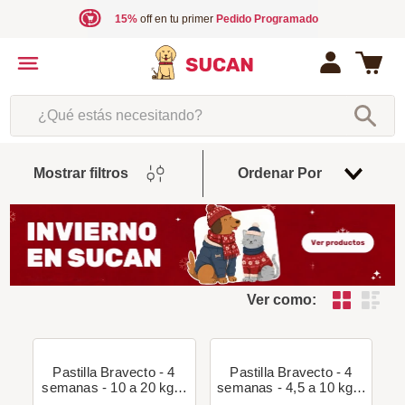
15%
off en tu primer
Pedido Programado
¿Qué estás necesitando?
Fecha
Mostrar filtros
Ordenar Por
De
Release
Ver como:
Pastilla Bravecto - 4
Pastilla Bravecto - 4
semanas - 10 a 20 kg +
semanas - 4,5 a 10 kg +
Regalo!
Regalo!