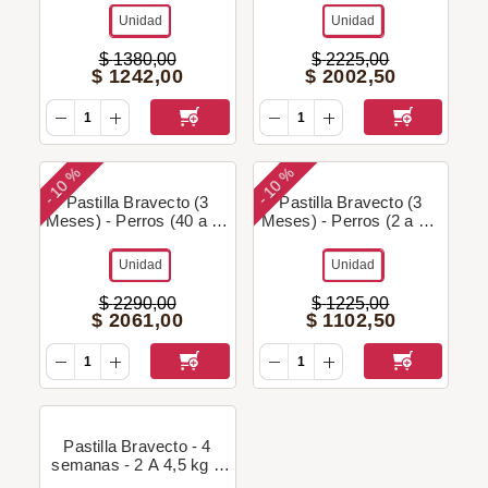
Unidad
Unidad
$
1380
,
00
$
2225
,
00
$
1242
,
00
$
2002
,
50
10 %
10 %
-
-
Pastilla Bravecto (3
Pastilla Bravecto (3
Meses) - Perros (40 a 56
Meses) - Perros (2 a 4,5
Kg) + Regalo!
Kg) + Regalo!
Unidad
Unidad
$
2290
,
00
$
1225
,
00
$
2061
,
00
$
1102
,
50
Pastilla Bravecto - 4
semanas - 2 A 4,5 kg +
Regalo!