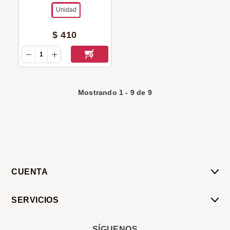
Unidad
$
410
Mostrando
1
-
9
de
9
CUENTA
Mi Cuenta
SERVICIOS
Mis Compras
Pedido Programado
Carrito
SÍGUENOS