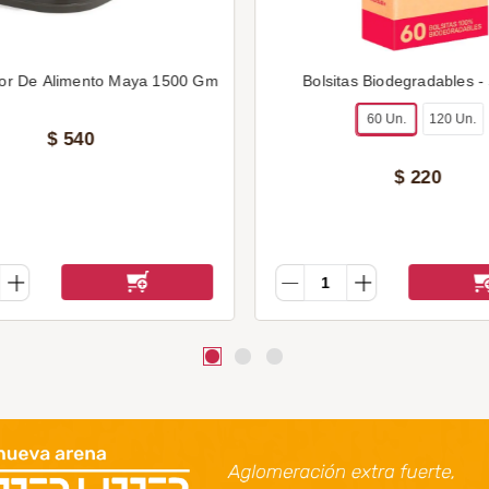
or De Alimento Maya 1500 Gm
Bolsitas Biodegradables -
60 Un.
120 Un.
$
540
$
220