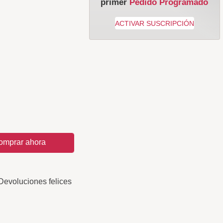
primer
Pedido Programado
omprar ahora
Devoluciones felices