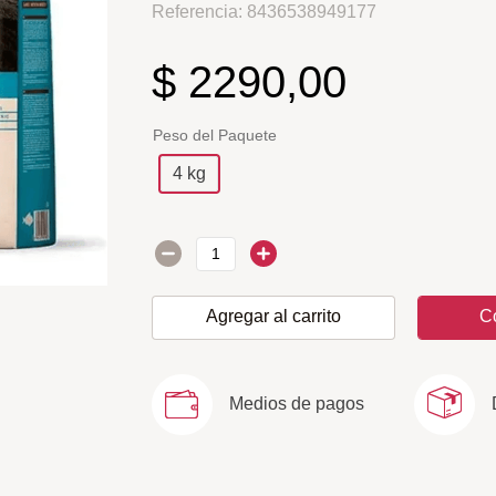
Referencia
:
8436538949177
$
2290
,
00
Peso del Paquete
4 kg
Agregar al carrito
C
Medios de pagos