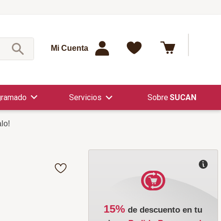
¿Qué est
Mi Cuenta
gramado
Servicios
SUCAN
lo!
15%
de descuento en tu