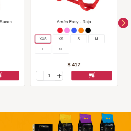
 Sucan
Arnés Easy - Rojo
XXS
XS
S
M
L
XL
$
417