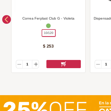
Correa Ferplast Club G - Violeta
Dispensad
10/120
$
253