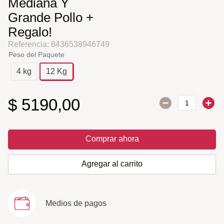
Mediana Y
Grande Pollo +
Regalo!
Referencia
:
8436538946749
Peso del Paquete
4 kg
12 Kg
$
5190
,
00
Comprar ahora
Agregar al carrito
Medios de pagos