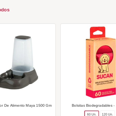
odos
or De Alimento Maya 1500 Gm
Bolsitas Biodegradables -
60 Un.
120 Un.