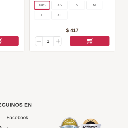
XXS
XS
S
M
L
XL
$
417
EGUINOS EN
Facebook