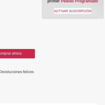
primer
Pedido Programado
omprar ahora
Devoluciones felices