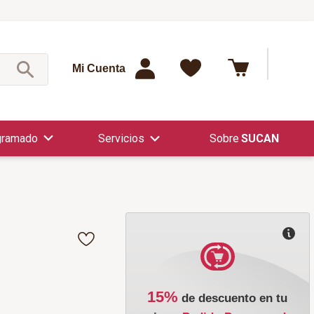
¿Qué est
Mi Cuenta
gramado
Servicios
SUCAN
15%
de descuento en tu