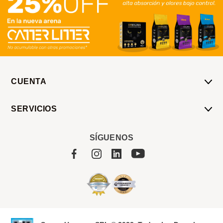
CUENTA
Mi Cuenta
SERVICIOS
Mis Compras
Pedido Programado
Carrito
SÍGUENOS
Servicios
Tienda
Sobre Sucan