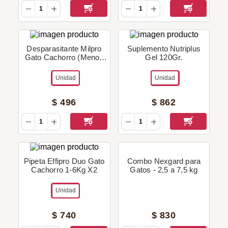
Desparasitante Milpro
Suplemento Nutriplus
Gato Cachorro (Menos
Gel 120Gr.
De 2Kg) - 4 Unidades.
Unidad
Unidad
$
496
$
862
Pipeta Effipro Duo Gato
Combo Nexgard para
Cachorro 1-6Kg X2
Gatos - 2,5 a 7,5 kg
Unidad
$
740
$
830