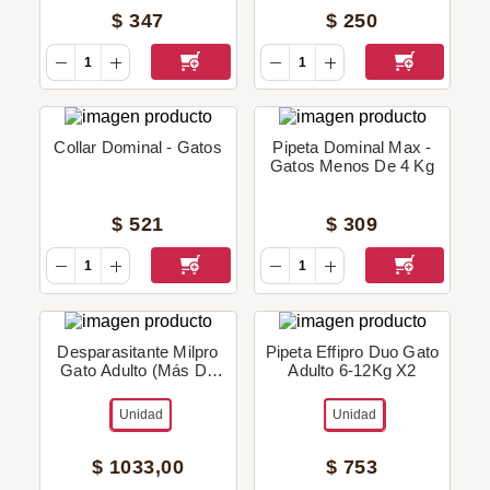
$
347
$
250
Collar Dominal - Gatos
Pipeta Dominal Max -
Gatos Menos De 4 Kg
$
521
$
309
Desparasitante Milpro
Pipeta Effipro Duo Gato
Gato Adulto (Más De
Adulto 6-12Kg X2
2Kg) - 4 Unidades.
Unidad
Unidad
$
1033
,
00
$
753