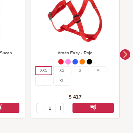
 Sucan
Arnés Easy - Rojo
XXS
XS
S
M
L
XL
$
417