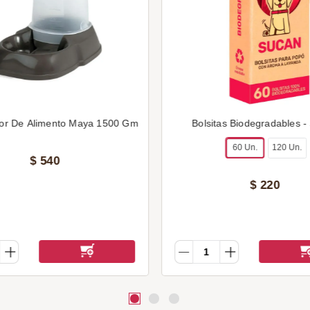
or De Alimento Maya 1500 Gm
Bolsitas Biodegradables -
60 Un.
120 Un.
$
540
$
220