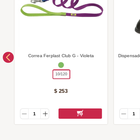
Correa Ferplast Club G - Violeta
Dispensad
10/120
$
253