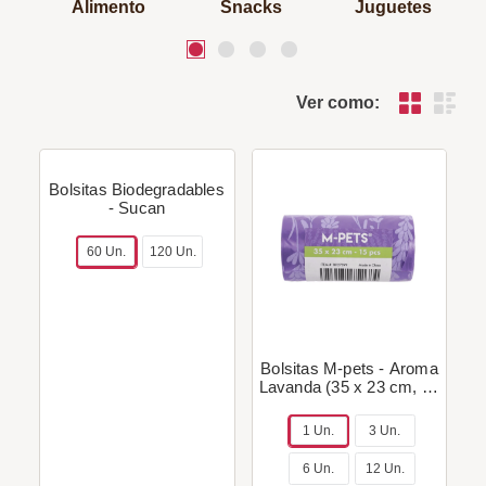
Alimento
Snacks
Juguetes
Ver como:
Bolsitas Biodegradables
- Sucan
60 Un.
120 Un.
Bolsitas M-pets - Aroma
Lavanda (35 x 23 cm, 15
bolsitas)
1 Un.
3 Un.
6 Un.
12 Un.