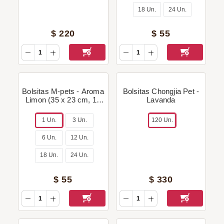
18 Un.
24 Un.
$
220
$
55
Bolsitas M-pets - Aroma
Bolsitas Chongjia Pet -
Limon (35 x 23 cm, 15
Lavanda
bolsitas)
1 Un.
3 Un.
120 Un.
6 Un.
12 Un.
18 Un.
24 Un.
$
55
$
330