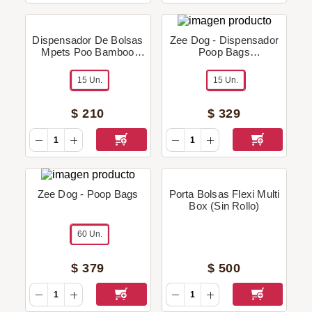
Dispensador De Bolsas
Zee Dog - Dispensador
Mpets Poo Bamboo
Poop Bags
(Velcro) c/ Rollo
(Transparente) c/ Rollo
15 Un.
15 Un.
$
210
$
329
Zee Dog - Poop Bags
Porta Bolsas Flexi Multi
Box (Sin Rollo)
60 Un.
$
379
$
500