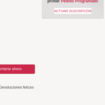
primer
Pedido Programado
omprar ahora
Devoluciones felices