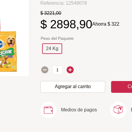
Referencia
:
12549078
$
3221
,
00
$
2898
,
90
Ahorra
$
322
Peso del Paquete
24 Kg
Agregar al carrito
C
Medios de pagos