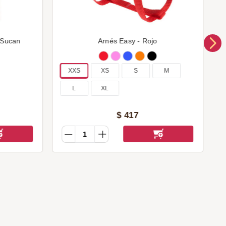
 Sucan
Arnés Easy - Rojo
XXS
XS
S
M
L
XL
$
417