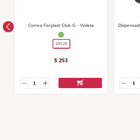
Correa Ferplast Club G - Violeta
Dispensad
10/120
$
253