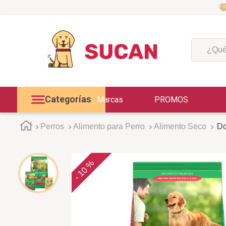
¿Qué est
Categorías
Marcas
PROMOS
Perros
Alimento para Perro
Alimento Seco
Do
10 %
-