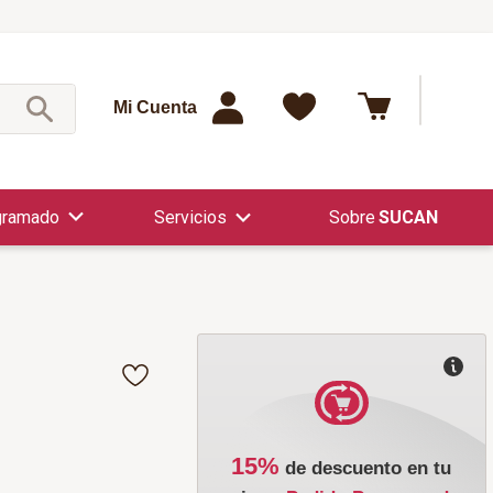
¿Qué est
Mi Cuenta
gramado
Servicios
SUCAN
15%
de descuento en tu