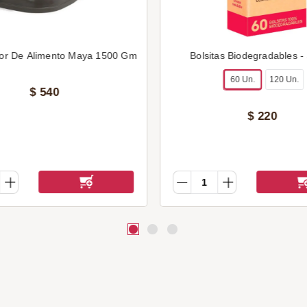
or De Alimento Maya 1500 Gm
Bolsitas Biodegradables -
60 Un.
120 Un.
$
540
$
220