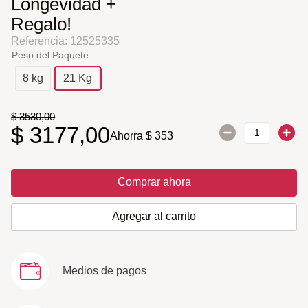
Longevidad +
Regalo!
Referencia
:
12525335
Peso del Paquete
8 kg
21 Kg
$
3530
,
00
$
3177
,
00
Ahorra
$
353
Comprar ahora
Agregar al carrito
Medios de pagos