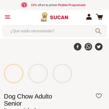
15%
off en tu primer
Pedido Programado
¿Qué estás necesitando?
10 %
-
Dog Chow Adulto
Senior