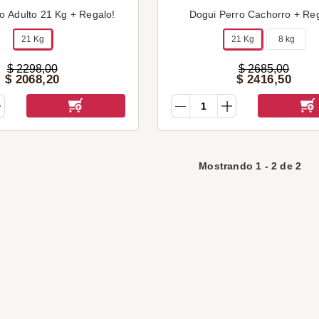
o Adulto 21 Kg + Regalo!
Dogui Perro Cachorro + Reg
21 Kg
21 Kg
8 kg
$
2298
,
00
$
2685
,
00
$
2068
,
20
$
2416
,
50
Mostrando
1
-
2
de
2