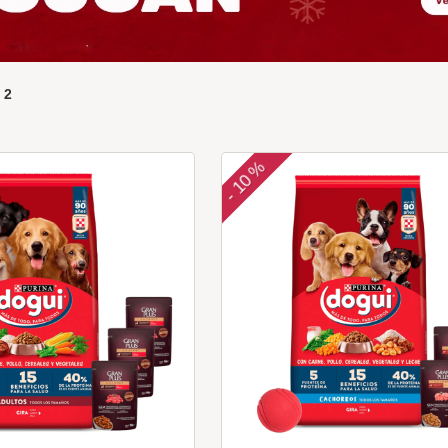
e
2
10 %
-