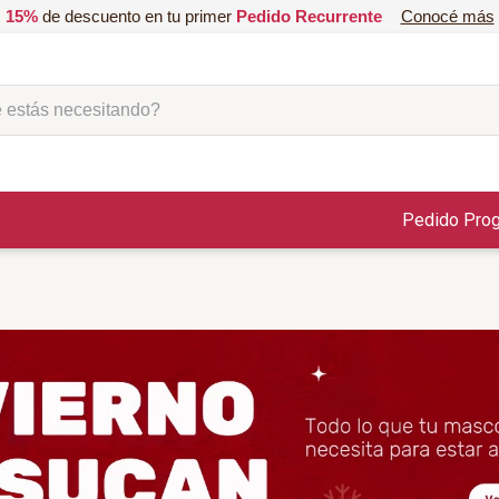
15%
de descuento en tu primer
Pedido Recurrente
Conocé más
ás necesitando?
Pedido Pro