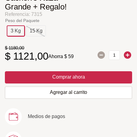
Grande + Regalo!
Referencia
:
7315
Peso del Paquete
3 Kg
15 Kg
$
1180
,
00
$
1121
,
00
Ahorra
$
59
Comprar ahora
Agregar al carrito
Medios de pagos