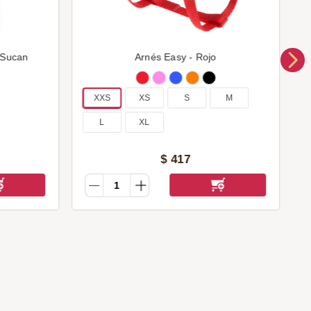
 Sucan
Arnés Easy - Rojo
XXS
XS
S
M
L
XL
$
417