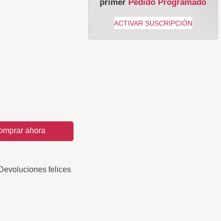
primer
Pedido Programado
omprar ahora
Devoluciones felices