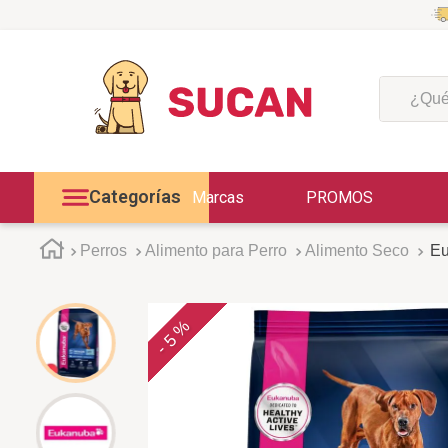
¿Qué est
Categorías
Marcas
PROMOS
Perros
Alimento para Perro
Alimento Seco
Eu
5 %
-