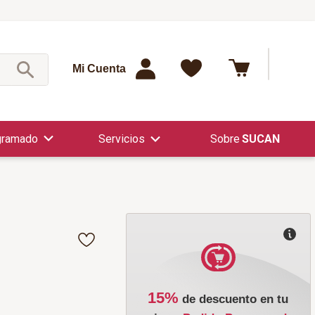
¿Qué est
Mi Cuenta
gramado
Servicios
SUCAN
15%
de descuento en tu