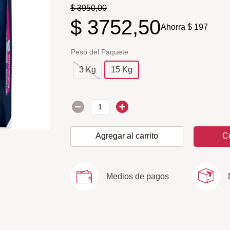
$
3950
,
00
$
3752
,
50
Ahorra
$
197
Peso del Paquete
3 Kg
15 Kg
Agregar al carrito
C
Medios de pagos