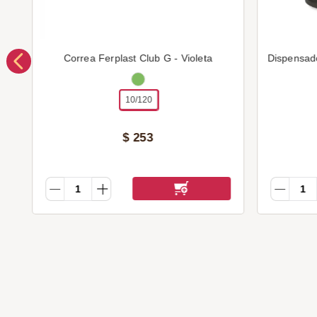
Correa Ferplast Club G - Violeta
Dispensad
10/120
$
253