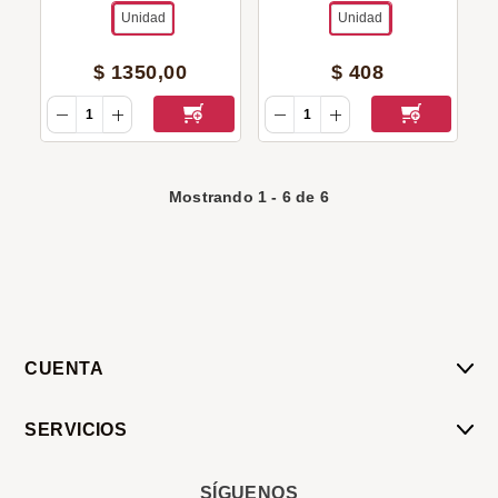
Gatos)
Unidad
Unidad
$
1350
,
00
$
408
Mostrando
1
-
6
de
6
CUENTA
Mi Cuenta
SERVICIOS
Mis Compras
Pedido Programado
Carrito
SÍGUENOS