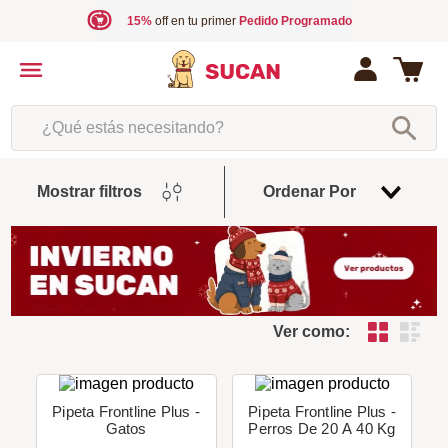
15%
off en tu primer
Pedido Programado
¿Qué estás necesitando?
Fecha
Mostrar filtros
Ordenar Por
De
Release
Ver como:
Pipeta Frontline Plus -
Pipeta Frontline Plus -
Gatos
Perros De 20 A 40 Kg