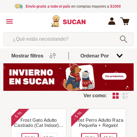
Envío gratis a todo el país
en compras mayores a
$1000
¿Qué estás necesitando?
Mostrar filtros
Ordenar Por
Relevancia
Ver como:
5 %
5 %
-
-
Frost Gato Adulto
Frost Perro Adulto Raza
Castrado (Cat Indoor) +
Pequeña + Regalo!
Regalo!