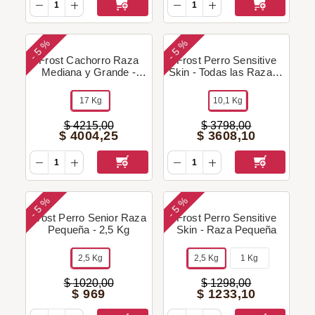
5 %
5 %
-
-
Frost Cachorro Raza
Frost Perro Sensitive
Mediana y Grande -
Skin - Todas las Razas -
15+2 Kg + Regalo!
10,1 Kg + Regalo!
17 Kg
10,1 Kg
$
4215
,
00
$
3798
,
00
$
4004
,
25
$
3608
,
10
5 %
5 %
-
-
Frost Perro Senior Raza
Frost Perro Sensitive
Pequeña - 2,5 Kg
Skin - Raza Pequeña
2,5 Kg
2,5 Kg
1 Kg
$
1020
,
00
$
1298
,
00
$
969
$
1233
,
10