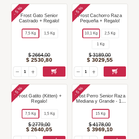
5 %
5 %
-
-
Frost Gato Senior
Frost Cachorro Raza
Castrado + Regalo!
Pequeña + Regalo!
7,5 Kg
1,5 Kg
10,1 Kg
2,5 Kg
1 Kg
$
2664
,
00
$
3189
,
00
$
2530
,
80
$
3029
,
55
5 %
5 %
-
-
Frost Gatito (Kitten) +
Frost Perro Senior Raza
Regalo!
Mediana y Grande - 15
Kg + Regalo!
7,5 Kg
1,5 Kg
15 Kg
$
2779
,
00
$
4178
,
00
$
2640
,
05
$
3969
,
10