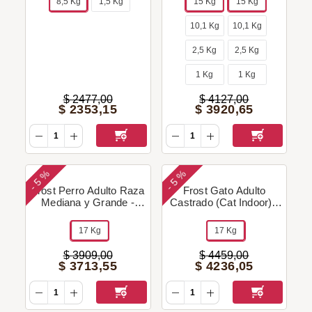
8,5 Kg
1,5 Kg
15 Kg
15 Kg
10,1 Kg
10,1 Kg
2,5 Kg
2,5 Kg
1 Kg
1 Kg
$
2477
,
00
$
4127
,
00
$
2353
,
15
$
3920
,
65
5 %
5 %
-
-
Frost Perro Adulto Raza
Frost Gato Adulto
Mediana y Grande -
Castrado (Cat Indoor) -
15+2 Kg + Regalo!
17 Kg + Regalo!
17 Kg
17 Kg
$
3909
,
00
$
4459
,
00
$
3713
,
55
$
4236
,
05