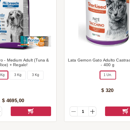
o - Medium Adult (Tuna &
Lata Gemon Gato Adulto Castra
Rice) + Regalo!
- 400 g
 Kg
3 Kg
3 Kg
1 Un.
$
320
$
4695
,
00