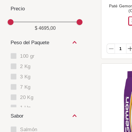
Paté Gemon 
(
$ 4695,00
Peso del Paquete
100 gr
2 Kg
3 Kg
7 Kg
20 Kg
1 Un.
Sabor
24 Un.
Salmón