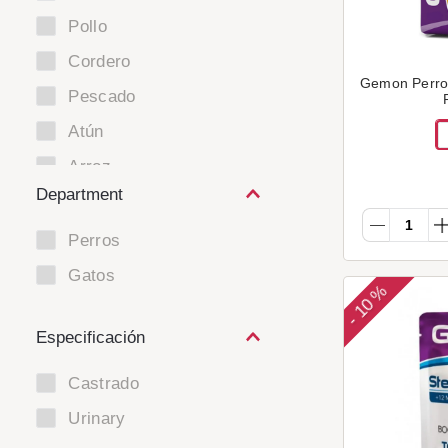
Pollo
Cordero
Gemon Perro 
Pescado
Atún
Arroz
Department
Pavo
Perros
Gatos
10 %
-
Especificación
Castrado
Urinary