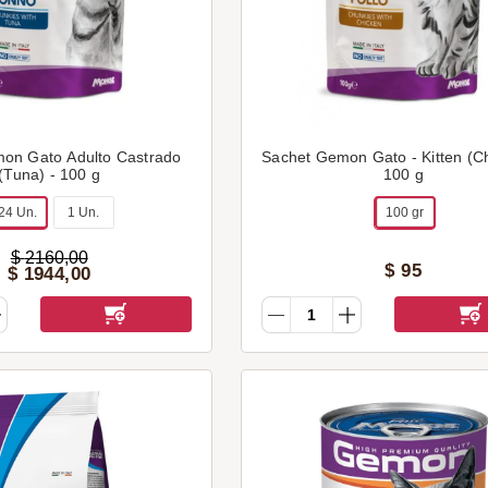
on Gato Adulto Castrado
Sachet Gemon Gato - Kitten (Ch
(Tuna) - 100 g
100 g
24 Un.
1 Un.
100 gr
$
2160
,
00
$
95
$
1944
,
00