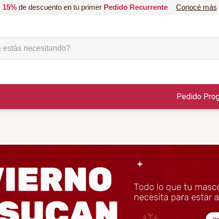
15%
de descuento en tu primer
Pedido Recurrente
Conocé más
ás necesitando?
Pedido Pro