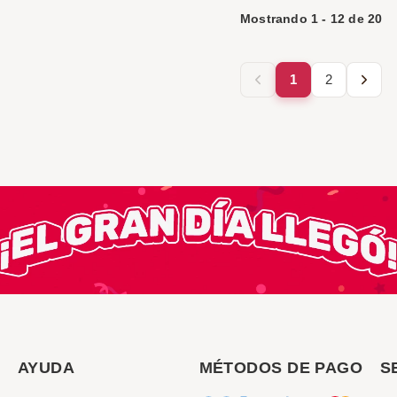
Mostrando
1
-
12
de
20
1
2
AYUDA
MÉTODOS DE PAGO
S