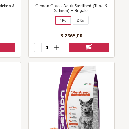
hicken &
Gemon Gato - Adult Sterilised (Tuna &
Salmon) + Regalo!
7 Kg
2 Kg
$
2365
,
00