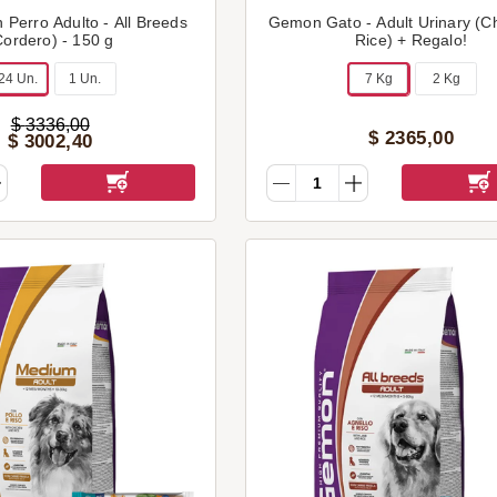
Perro Adulto - All Breeds
Gemon Gato - Adult Urinary (C
Cordero) - 150 g
Rice) + Regalo!
24 Un.
1 Un.
7 Kg
2 Kg
$
3336
,
00
$
2365
,
00
$
3002
,
40