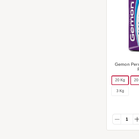
Gemon Perr
20 Kg
20
3 Kg