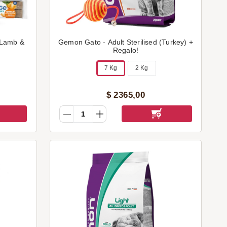
(Lamb &
Gemon Gato - Adult Sterilised (Turkey) +
Regalo!
7 Kg
2 Kg
$
2365
,
00