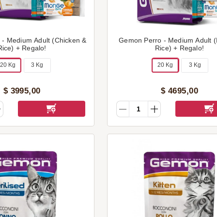
- Medium Adult (Chicken &
Gemon Perro - Medium Adult 
Rice) + Regalo!
Rice) + Regalo!
20 Kg
3 Kg
20 Kg
3 Kg
$
3995
,
00
$
4695
,
00