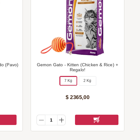
do (Pavo)
Gemon Gato - Kitten (Chicken & Rice) +
Regalo!
7 Kg
2 Kg
$
2365
,
00