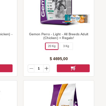
icken) -
Gemon Perro - Light - All Breeds Adult
(Chicken) + Regalo!
20 Kg
3 Kg
$
4695
,
00