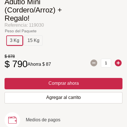
Adutlo Mini
(Cordero/Arroz) +
Regalo!
Referencia
:
119030
Peso del Paquete
3 Kg
15 Kg
$
878
$
790
Ahorra
$
87
Comprar ahora
Agregar al carrito
Medios de pagos