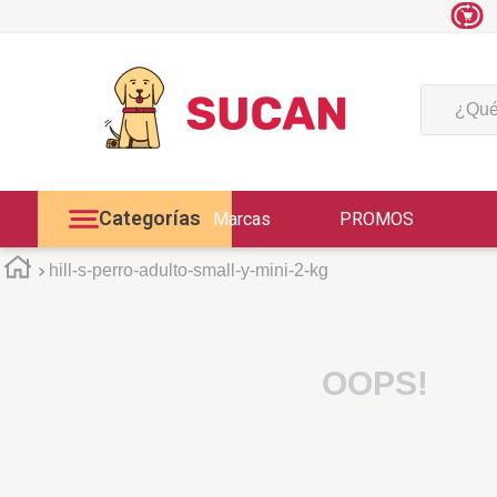
¿Qué est
Categorías
Marcas
PROMOS
hill-s-perro-adulto-small-y-mini-2-kg
OOPS!