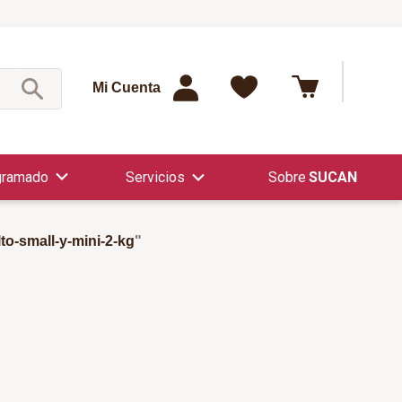
¿Qué est
Mi Cuenta
gramado
Servicios
SUCAN
lto-small-y-mini-2-kg
"