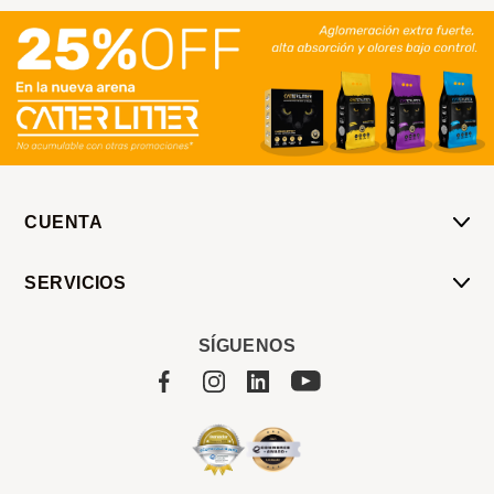
CUENTA
Mi Cuenta
SERVICIOS
Mis Compras
Pedido Programado
Carrito
SÍGUENOS
Servicios
Tienda
Sobre Sucan