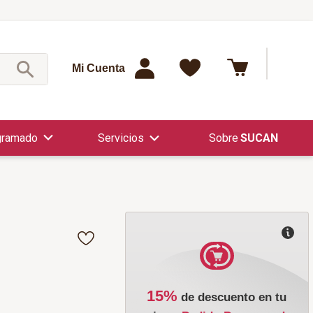
¿Qué est
Mi Cuenta
gramado
Servicios
SUCAN
15%
de descuento en tu