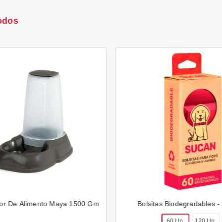
odos
or De Alimento Maya 1500 Gm
Bolsitas Biodegradables -
60 Un.
120 Un.