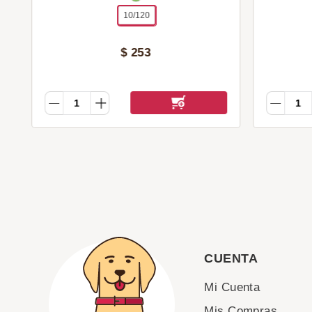
10/120
$
253
CUENTA
Mi Cuenta
Mis Compras