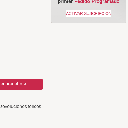
primer
Pedido Programado
omprar ahora
Devoluciones felices