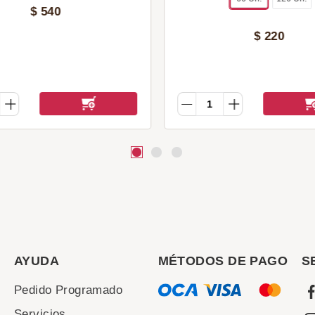
$
540
$
220
AYUDA
MÉTODOS DE PAGO
S
Pedido Programado
Servicios