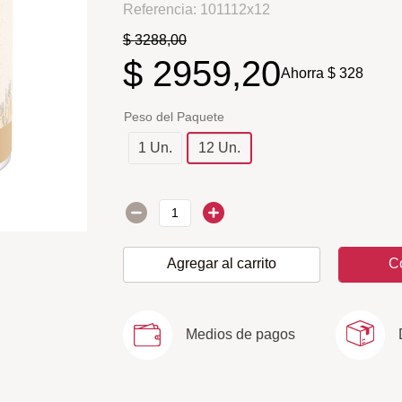
Referencia
:
101112x12
$
3288
,
00
$
2959
,
20
Ahorra
$
328
Peso del Paquete
1 Un.
12 Un.
Agregar al carrito
C
Medios de pagos