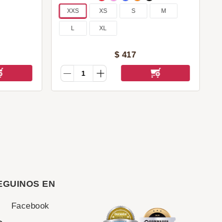
XXS
XS
S
M
L
XL
$
417
EGUINOS EN
Facebook