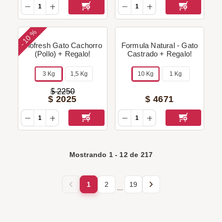
10 %
-
Biofresh Gato Cachorro
Formula Natural - Gato
(Pollo) + Regalo!
Castrado + Regalo!
3 Kg
1,5 Kg
10 Kg
1 Kg
$
2250
$
2025
$
4671
Mostrando
1
-
12
de
217
1
2
19
...