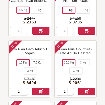
Castrado (Cat Indoor) +
Premium - Gato
Regalo!
Castrado (Salmón) +
Regalo!
8,5 Kg
1,5 Kg
15 Kg
10,1 Kg
$
2477
$
4150
$
2353
$
3735
10 %
10 %
-
-
Pro Plan Gato Adulto +
Gran Plus Gourmet -
Regalo!
Gato Adulto Castrado
(Salmón & Pollo) +
Regalo!
15 Kg
7,5 Kg
10,1 Kg
3 Kg
3 Kg
1 Kg
$
7138
$
2290
$
6424
$
2061