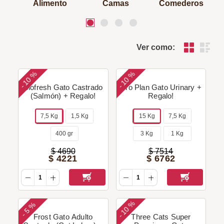
Alimento
Camas
Comederos
Ver como:
10 %
10 %
-
-
Biofresh Gato Castrado
Pro Plan Gato Urinary +
(Salmón) + Regalo!
Regalo!
7,5 Kg
1,5 Kg
15 Kg
7,5 Kg
400 gr
3 Kg
1 Kg
$
4690
$
7514
$
4221
$
6762
10 %
5 %
-
-
Frost Gato Adulto
Three Cats Super