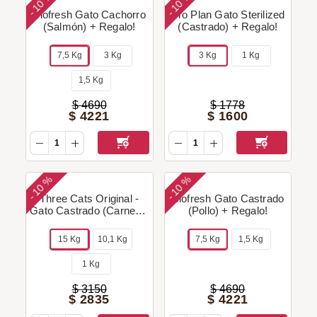
10 %
10 %
-
-
Biofresh Gato Cachorro
Pro Plan Gato Sterilized
(Salmón) + Regalo!
(Castrado) + Regalo!
7,5 Kg
3 Kg
3 Kg
1 Kg
1,5 Kg
$
4690
$
1778
$
4221
$
1600
10 %
10 %
-
-
Three Cats Original -
Biofresh Gato Castrado
Gato Castrado (Carne) +
(Pollo) + Regalo!
Regalo!
15 Kg
10,1 Kg
7,5 Kg
1,5 Kg
1 Kg
$
3150
$
4690
$
2835
$
4221