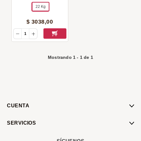
22 Kg
$
3038
,
00
Mostrando
1
-
1
de
1
CUENTA
Mi Cuenta
SERVICIOS
Mis Compras
Pedido Programado
Carrito