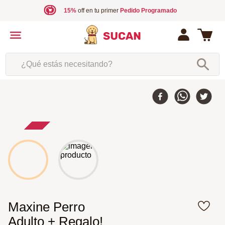
15%
off en tu primer
Pedido Programado
¿Qué estás necesitando?
5 %
-
Maxine Perro
Adulto + Regalo!