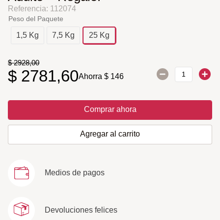
Referencia
:
112074
Peso del Paquete
1,5 Kg
7,5 Kg
25 Kg
$
2928
,
00
$
2781
,
60
Ahorra
$
146
Comprar ahora
Agregar al carrito
Medios de pagos
Devoluciones felices