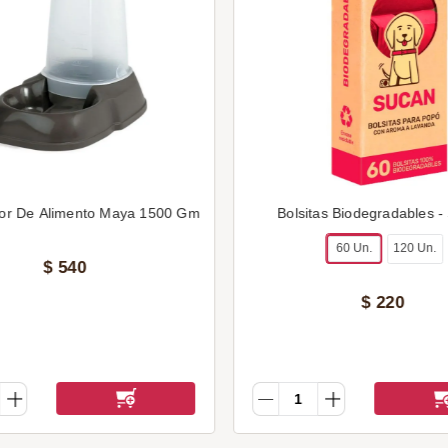
or De Alimento Maya 1500 Gm
Bolsitas Biodegradables -
60 Un.
120 Un.
$
540
$
220