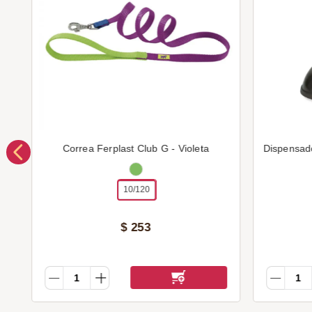
Correa Ferplast Club G - Violeta
Dispensad
10/120
$
253