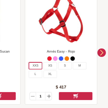
 Sucan
Arnés Easy - Rojo
XXS
XS
S
M
L
XL
$
417