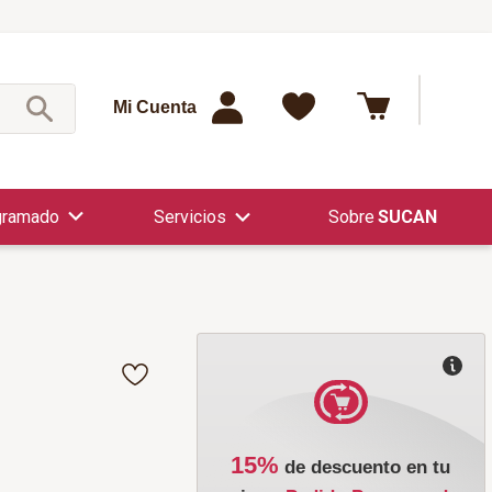
¿Qué est
Mi Cuenta
gramado
Servicios
SUCAN
15%
de descuento en tu