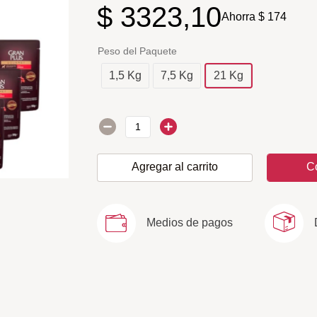
$
3323
,
10
Ahorra
$
174
Peso del Paquete
1,5 Kg
7,5 Kg
21 Kg
Agregar al carrito
C
Medios de pagos