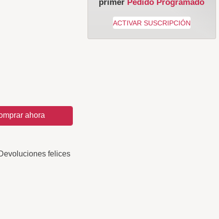
primer
Pedido Programado
omprar ahora
Devoluciones felices