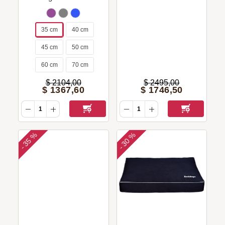
35 cm
40 cm
45 cm
50 cm
60 cm
70 cm
$
2104
,
00
$
2495
,
00
$
1367
,
60
$
1746
,
50
35 %
30 %
-
-