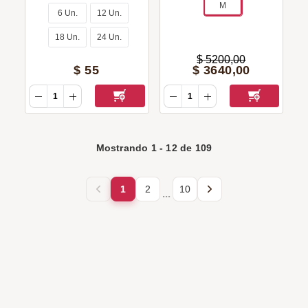
M
6 Un.
12 Un.
18 Un.
24 Un.
$
5200
,
00
$
55
$
3640
,
00
Mostrando
1
-
12
de
109
1
2
10
...