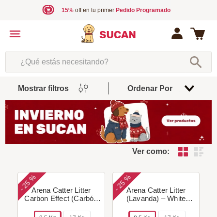
15%
off en tu primer
Pedido Programado
¿Qué estás necesitando?
Mostrar filtros
Ordenar Por
Relevancia
Ver como:
25 %
25 %
-
-
Arena Catter Litter
Arena Catter Litter
Carbon Effect (Carbón
(Lavanda) – White
Activado) – White
Bentonite + Purple
Bentonite
Granules