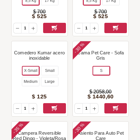
8,5 Kg
17 Kg
8,5 Kg
17 Kg
$
700
$
700
$
525
$
525
30 %
-
Comedero Kumar acero
Cama Pet Care - Sofa
inoxidable
Gris
X-Small
Small
S
Medium
Large
$
2058
,
00
$
125
$
1440
,
60
35 %
30 %
-
-
Campera Reversible
Asiento Para Auto Pet
Red Dingo - Violeta/Rosa
Care