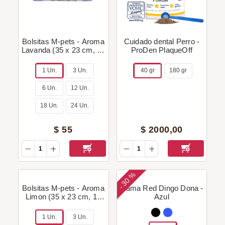
Bolsitas M-pets - Aroma
Cuidado dental Perro -
Lavanda (35 x 23 cm, 15
ProDen PlaqueOff
bolsitas)
1 Un.
3 Un.
40 gr
180 gr
6 Un.
12 Un.
18 Un.
24 Un.
$
55
$
2000
,
00
30 %
-
Bolsitas M-pets - Aroma
Cama Red Dingo Dona -
Limon (35 x 23 cm, 15
Azul
bolsitas)
1 Un.
3 Un.