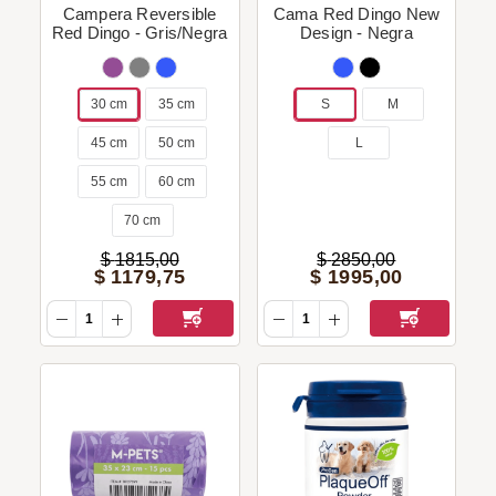
Campera Reversible
Cama Red Dingo New
Red Dingo - Gris/Negra
Design - Negra
30 cm
35 cm
S
M
45 cm
50 cm
L
55 cm
60 cm
70 cm
$
1815
,
00
$
2850
,
00
$
1179
,
75
$
1995
,
00