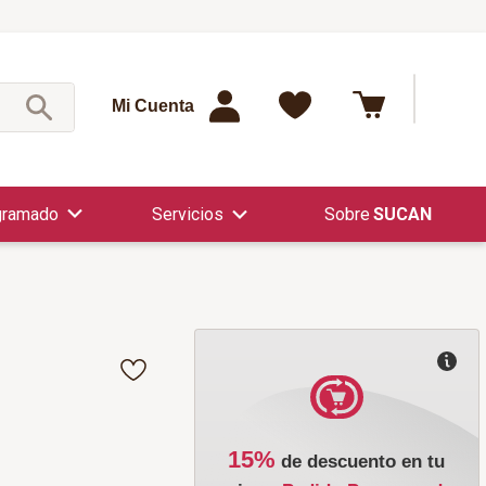
¿Qué est
Mi Cuenta
gramado
Servicios
SUCAN
15%
de descuento en tu