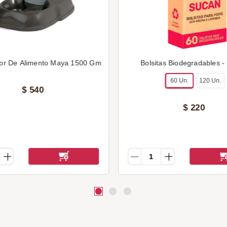
or De Alimento Maya 1500 Gm
Bolsitas Biodegradables -
60 Un.
120 Un.
$
540
$
220