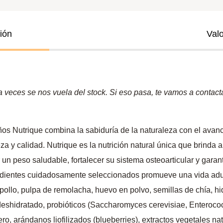
ión
Val
veces se nos vuela del stock. Si eso pasa, te vamos a contactar
s Nutrique combina la sabiduría de la naturaleza con el avanc
 y calidad. Nutrique es la nutrición natural única que brinda a
 un peso saludable, fortalecer su sistema osteoarticular y garan
edientes cuidadosamente seleccionados promueve una vida adult
e pollo, pulpa de remolacha, huevo en polvo, semillas de chía, h
deshidratado, probióticos (Saccharomyces cerevisiae, Enterococ
ro, arándanos liofilizados (blueberries), extractos vegetales na