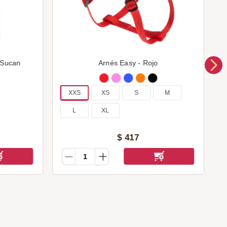
 Sucan
Arnés Easy - Rojo
XXS
XS
S
M
L
XL
$
417