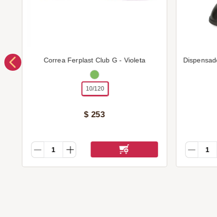
Correa Ferplast Club G - Violeta
Dispensad
10/120
$
253