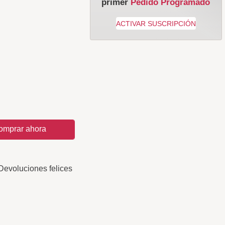
primer
Pedido Programado
omprar ahora
Devoluciones felices