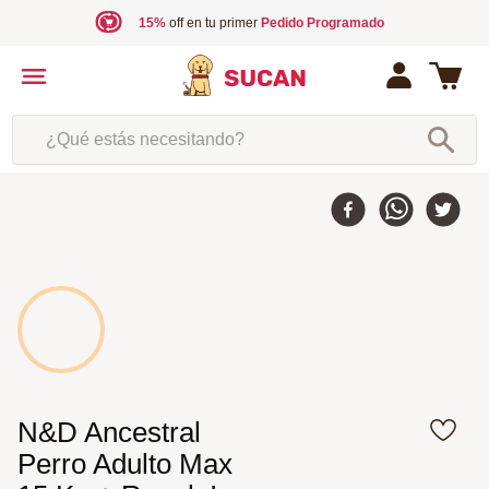
15%
off en tu primer
Pedido Programado
¿Qué estás necesitando?
N&D Ancestral
Perro Adulto Max