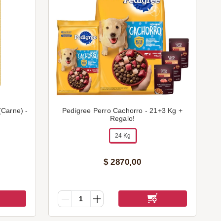
(Carne) -
Pedigree Perro Cachorro - 21+3 Kg +
Regalo!
24 Kg
$
2870
,
00