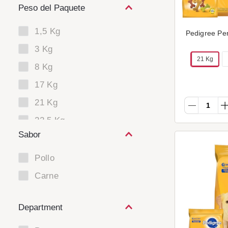
Peso del Paquete
1,5 Kg
Pedigree Pe
3 Kg
21 Kg
8 Kg
17 Kg
21 Kg
22,5 Kg
Sabor
24 Kg
1 Un.
Pollo
12 Un.
Carne
Department