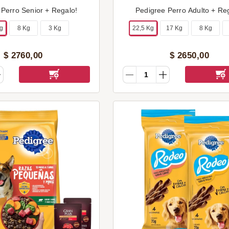
 Perro Senior + Regalo!
Pedigree Perro Adulto + Re
Kg
8 Kg
3 Kg
22,5 Kg
17 Kg
8 Kg
$
2760
,
00
$
2650
,
00