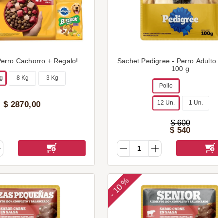
erro Cachorro + Regalo!
Sachet Pedigree - Perro Adulto 
100 g
Kg
8 Kg
3 Kg
Pollo
12 Un.
1 Un.
$
2870
,
00
$
600
$
540
10 %
-