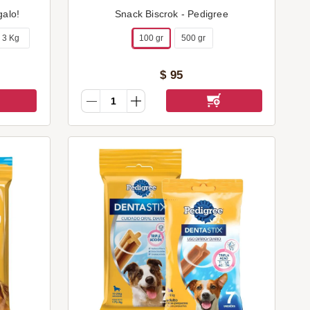
galo!
Snack Biscrok - Pedigree
3 Kg
100 gr
500 gr
$
95