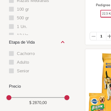
Razas Medianas
Pedigree
100 gr
22,5 
500 gr
1 Un.
12 Un.
Etapa de Vida
Cachorro
Adulto
Senior
$ 2870,00