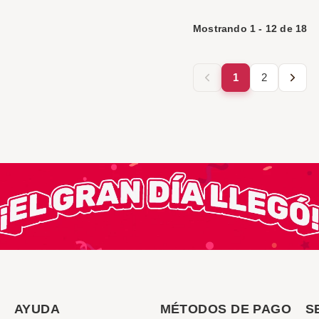
Mostrando
1
-
12
de
18
1
2
AYUDA
MÉTODOS DE PAGO
S