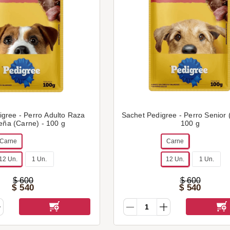
igree - Perro Adulto Raza
Sachet Pedigree - Perro Senior 
ña (Carne) - 100 g
100 g
Carne
Carne
12 Un.
1 Un.
12 Un.
1 Un.
$
600
$
600
$
540
$
540