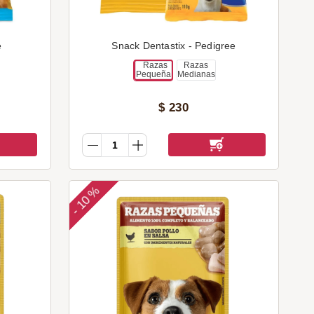
e
Snack Dentastix - Pedigree
Razas
Razas
Pequeñas
Medianas
$
230
10 %
-