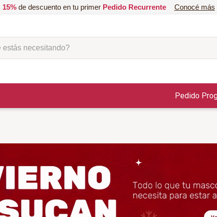
15%
de descuento en tu primer
Pedido Recurrente
Conocé más
ás necesitando?
Pedido Pro