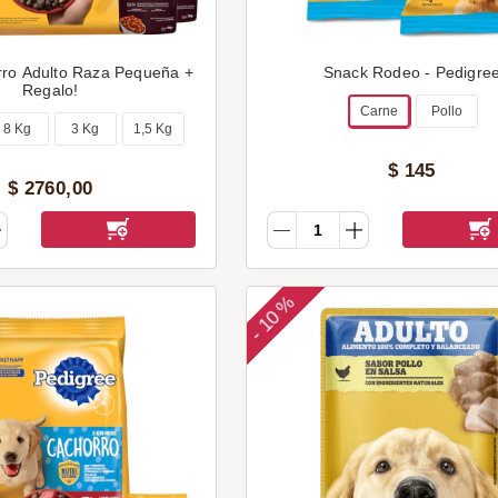
rro Adulto Raza Pequeña +
Snack Rodeo - Pedigre
Regalo!
Carne
Pollo
8 Kg
3 Kg
1,5 Kg
$
145
$
2760
,
00
10 %
-