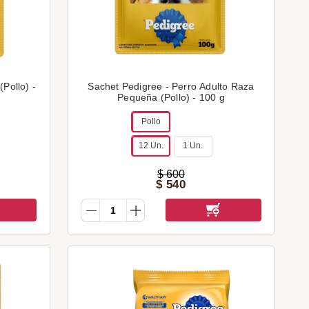
(Pollo) -
Sachet Pedigree - Perro Adulto Raza
Pequeña (Pollo) - 100 g
Pollo
12 Un.
1 Un.
$
600
$
540