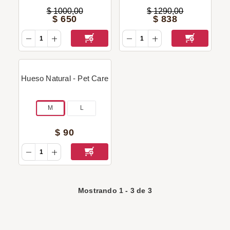
$
1000
,
00
$
1290
,
00
$
650
$
838
Hueso Natural - Pet Care
M
L
$
90
Mostrando
1
-
3
de
3