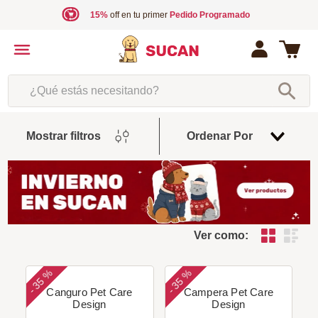
15%
off en tu primer
Pedido Programado
¿Qué estás necesitando?
Fecha
Mostrar filtros
Ordenar Por
De
Release
Ver como:
35 %
35 %
-
-
Canguro Pet Care
Campera Pet Care
Design
Design