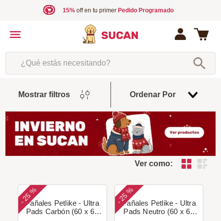
15%
off en tu primer
Pedido Programado
¿Qué estás necesitando?
Fecha
Mostrar filtros
Ordenar Por
De
Release
Ver como:
25 %
25 %
-
-
Pañales Petlike - Ultra
Pañales Petlike - Ultra
Pads Carbón (60 x 60
Pads Neutro (60 x 60
cm)
cm)