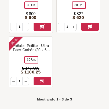
30 Un.
30 Un.
$
800
$
827
$
600
$
620
25 %
-
Pañales Petlike - Ultra
Pads Carbón (80 x 60
cm)
30 Un.
$
1467
,
00
$
1100
,
25
Mostrando
1
-
3
de
3