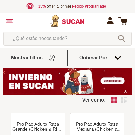
15%
off en tu primer
Pedido Programado
¿Qué estás necesitando?
Fecha
Mostrar filtros
Ordenar Por
De
Release
Ver como:
Pro Pac Adulto Raza
Pro Pac Adulto Raza
Grande (Chicken & Rice)
Mediana (Chicken &
- 18,18 Kg + Regalo!
Rice) + Regalo!