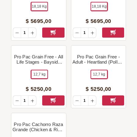
18,18 Kg
18,18 Kg
$
5695
,
00
$
5695
,
00
Pro Pac Grain Free - All
Pro Pac Grain Free -
Life Stages - Bayside
Adult - Heartland (Pollo) -
(Pescado) + Regalo!
12,7 Kg + Regalo!
12,7 kg
12,7 kg
$
5250
,
00
$
5250
,
00
Pro Pac Cachorro Raza
Grande (Chicken & Rice)
- 12,7 Kg + Regalo!