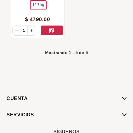
12,7 kg
$
4790
,
00
Mostrando
1
-
5
de
5
CUENTA
Mi Cuenta
SERVICIOS
Mis Compras
Pedido Programado
Carrito
SÍGUENOS