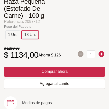
Raza Pequeña
(Estofado De
Carne) - 100 g
Referencia
:
2097x12
Peso del Paquete
1 Un.
18 Un.
$
1260
,
00
$
1134
,
00
Ahorra
$
126
Comprar ahora
Agregar al carrito
Medios de pagos