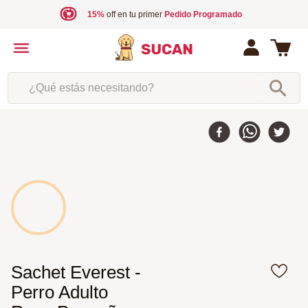
15%
off en tu primer
Pedido Programado
¿Qué estás necesitando?
10 %
-
Sachet Everest -
Perro Adulto