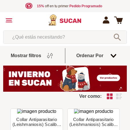
15%
off en tu primer
Pedido Programado
¿Qué estás necesitando?
Fecha
Mostrar filtros
Ordenar Por
De
Release
Ver como:
Collar Antiparasitario
Collar Antiparasitario
(Leishmaniosis) Scalibor
(Leishmaniosis) Scalibor
- Perros Grandes
- Perros Pequeños Y