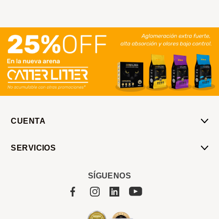
CUENTA
Mi Cuenta
SERVICIOS
Mis Compras
Pedido Programado
Carrito
SÍGUENOS
Servicios
Tienda
Sobre Sucan