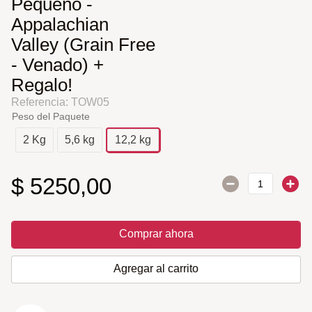
Pequeño -
Appalachian
Valley (Grain Free
- Venado) +
Regalo!
Referencia
:
TOW05
Peso del Paquete
2 Kg
5,6 kg
12,2 kg
$
5250
,
00
Comprar ahora
Agregar al carrito