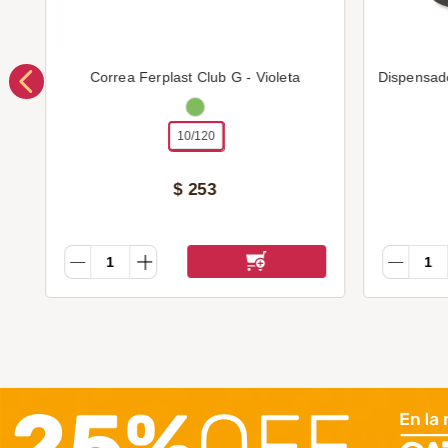
Correa Ferplast Club G - Violeta
Dispensad
10/120
$
253