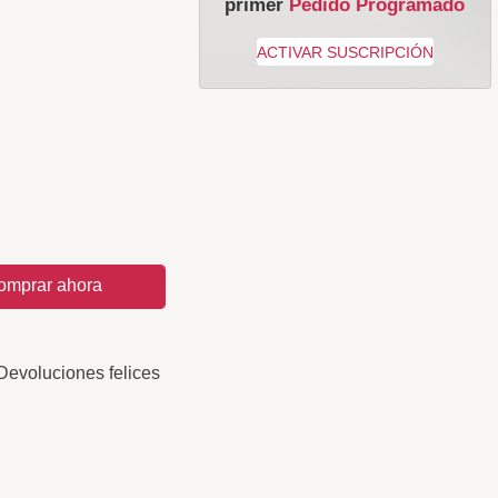
primer
Pedido Programado
omprar ahora
Devoluciones felices