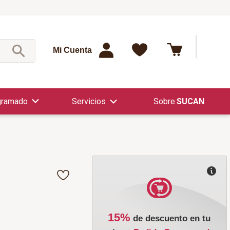
¿Qué est
Mi Cuenta
gramado
Servicios
SUCAN
15%
de descuento en tu