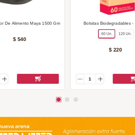
or De Alimento Maya 1500 Gm
Bolsitas Biodegradables -
60 Un.
120 Un.
$
540
$
220