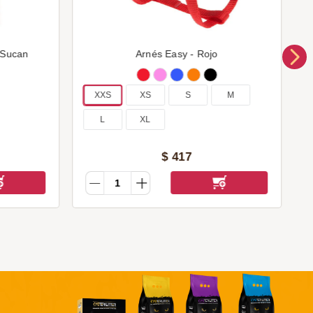
 Sucan
Arnés Easy - Rojo
XXS
XS
S
M
L
XL
$
417