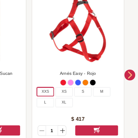
 Sucan
Arnés Easy - Rojo
XXS
XS
S
M
L
XL
$
417