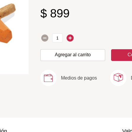
$
899
Agregar al carrito
C
Medios de pagos
ión
Val