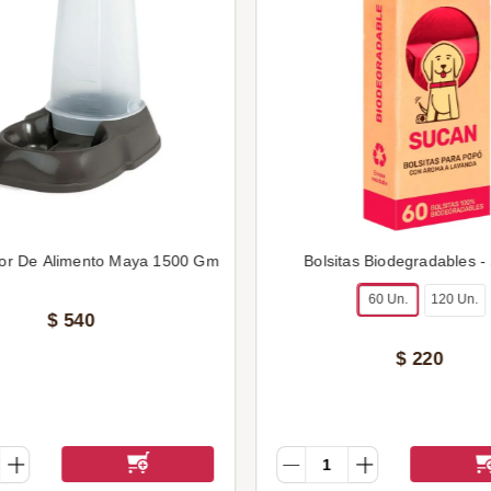
or De Alimento Maya 1500 Gm
Bolsitas Biodegradables -
60 Un.
120 Un.
$
540
$
220