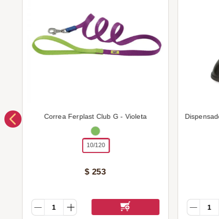
Correa Ferplast Club G - Violeta
Dispensad
10/120
$
253