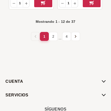
Mostrando
1
-
12
de
37
1
2
4
...
CUENTA
Mi Cuenta
SERVICIOS
Mis Compras
Pedido Programado
Carrito
SÍGUENOS