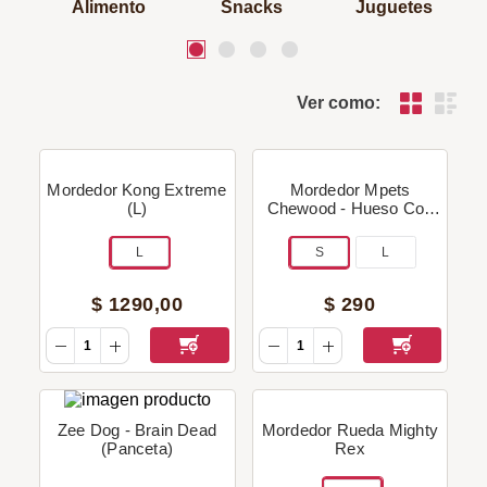
Alimento
Snacks
Juguetes
Ver como:
Mordedor Kong Extreme
Mordedor Mpets
(L)
Chewood - Hueso Con
Goma
L
S
L
$
1290
,
00
$
290
Zee Dog - Brain Dead
Mordedor Rueda Mighty
(Panceta)
Rex