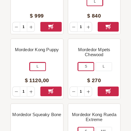
L
$
999
$
840
Mordedor Kong Puppy
Mordedor Mpets
Chewood
L
S
L
$
1120
,
00
$
270
Mordedor Squeaky Bone
Mordedor Kong Rueda
Extreme