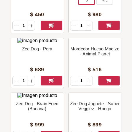
S
M/L
$
450
$
980
Zee Dog - Pera
Mordedor Hueso Macizo
- Animal Planet
$
689
$
516
Zee Dog - Brain Fried
Zee Dog Juguete - Super
(Banana)
Veggiez - Hongo
$
999
$
899