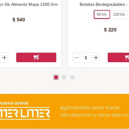
or De Alimento Maya 1500 Gm
Bolsitas Biodegradables -
60 Un.
120 Un.
$
540
$
220