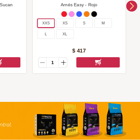
 Sucan
Arnés Easy - Rojo
XXS
XS
S
M
L
XL
$
417