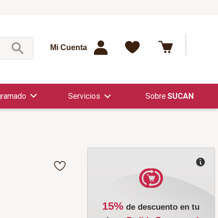
¿Qué est
Mi Cuenta
gramado
Servicios
SUCAN
15%
de descuento en tu