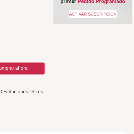
primer
Pedido Programado
omprar ahora
Devoluciones felices