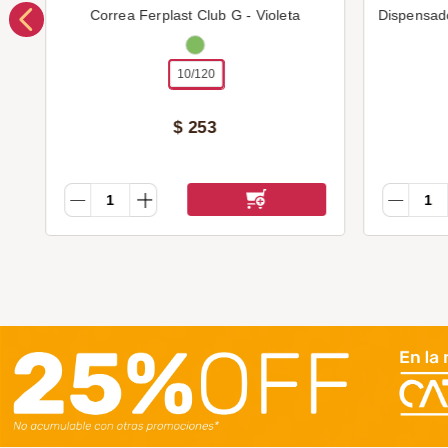
Correa Ferplast Club G - Violeta
Dispensad
10/120
$
253