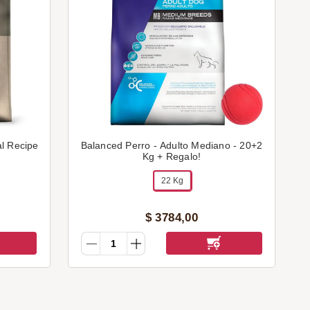
al Recipe
Balanced Perro - Adulto Mediano - 20+2
Kg + Regalo!
22 Kg
$
3784
,
00