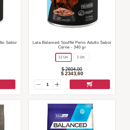
lto Sabor
Lata Balanced Soufflé Perro Adulto Sabor
Carne - 340 gr
12 Un.
1 Un.
$
2604
,
00
$
2343
,
60