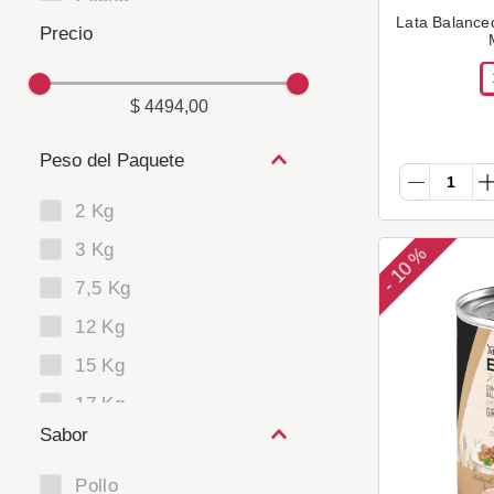
Senior
Lata Balance
$ 4494,00
Peso del Paquete
2 Kg
3 Kg
10 %
-
7,5 Kg
12 Kg
15 Kg
17 Kg
Sabor
20 Kg
22 Kg
Pollo