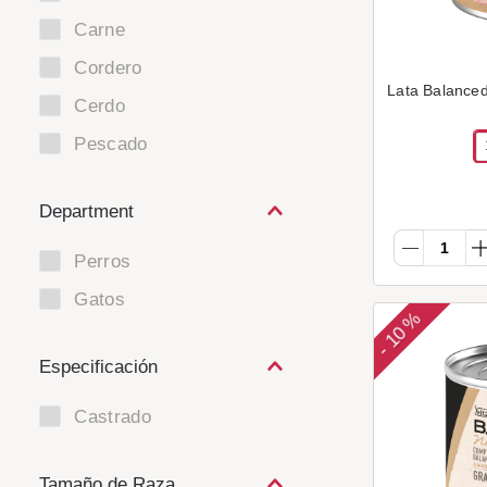
1 Un.
Carne
12 Un.
Cordero
Lata Balanced
Cerdo
Pescado
Department
Perros
Gatos
10 %
-
Especificación
Castrado
Tamaño de Raza