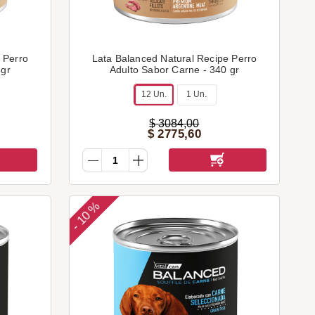
 Perro
Lata Balanced Natural Recipe Perro
 gr
Adulto Sabor Carne - 340 gr
12 Un.
1 Un.
$
3084
,
00
$
2775
,
60
10 %
-