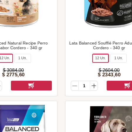
ced Natural Recipe Perro
Lata Balanced Soufflé Perro Adu
Sabor Cordero - 340 gr
Cordero - 340 gr
12 Un.
1 Un.
12 Un.
1 Un.
$
3084
,
00
$
2604
,
00
$
2775
,
60
$
2343
,
60