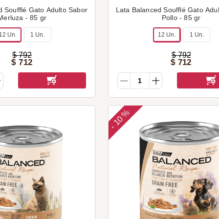
d Soufflé Gato Adulto Sabor
Lata Balanced Soufflé Gato Adu
Merluza - 85 gr
Pollo - 85 gr
12 Un.
1 Un.
12 Un.
1 Un.
$
792
$
792
$
712
$
712
10 %
-