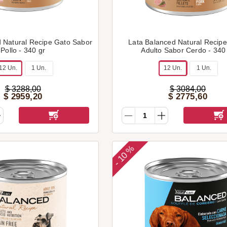
 Natural Recipe Gato Sabor
Lata Balanced Natural Recipe
Pollo - 340 gr
Adulto Sabor Cerdo - 340
12 Un.
1 Un.
12 Un.
1 Un.
$
3288
,
00
$
3084
,
00
$
2959
,
20
$
2775
,
60
10 %
-