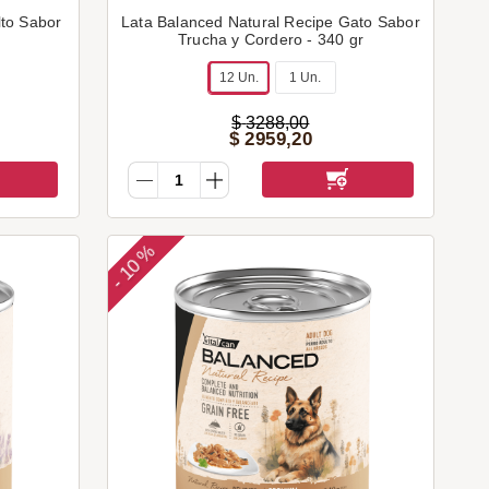
lto Sabor
Lata Balanced Natural Recipe Gato Sabor
Trucha y Cordero - 340 gr
12 Un.
1 Un.
$
3288
,
00
$
2959
,
20
10 %
-