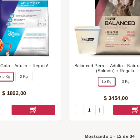
Gato - Adulto + Regalo!
Balanced Perro - Adulto - Natur
(Salmón) + Regalo!
7,5 Kg
2 Kg
15 Kg
3 Kg
$
1862
,
00
$
3454
,
00
Mostrando
1
-
12
de
34