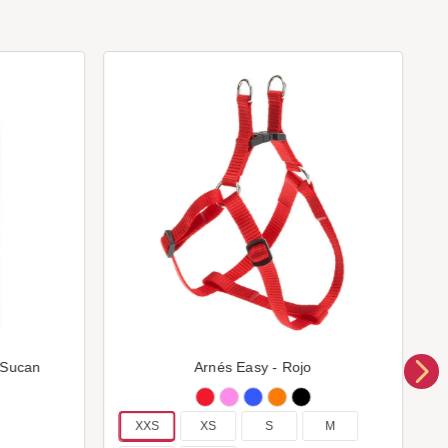
 Sucan
Arnés Easy - Rojo
XXS
XS
S
M