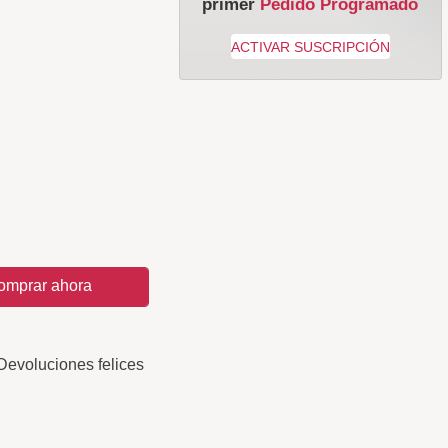
primer
Pedido Programado
omprar ahora
Devoluciones felices