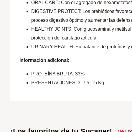
ORAL CARE: Con el agregado de hexametafosfato 
DIGESTIVE PROTECT: Los prebióticos favorecen el
proceso digestivo óptimo y aumentar las defensa
HEALTHY JOINTS: Con glucosamina y metilsulfoni
protección del cartílago articular.
URINARY HEALTH: Su balance de proteínas y min
Información adicional:
PROTEÍNA BRUTA: 33%
PRESENTACIONES: 3, 7.5, 15 Kg
¡Los favoritos de tu Sucaner!
Ver t