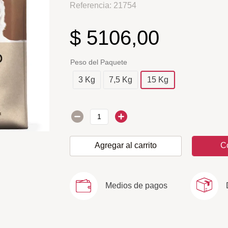
Referencia
:
21754
$
5106
,
00
Peso del Paquete
3 Kg
7,5 Kg
15 Kg
Agregar al carrito
C
Medios de pagos