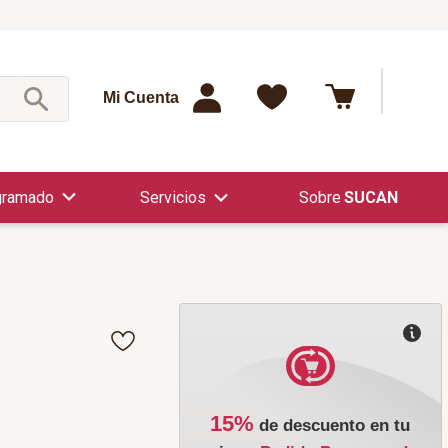
¿Qué est
Mi Cuenta
gramado
Servicios
SUCAN
15%
de descuento en tu