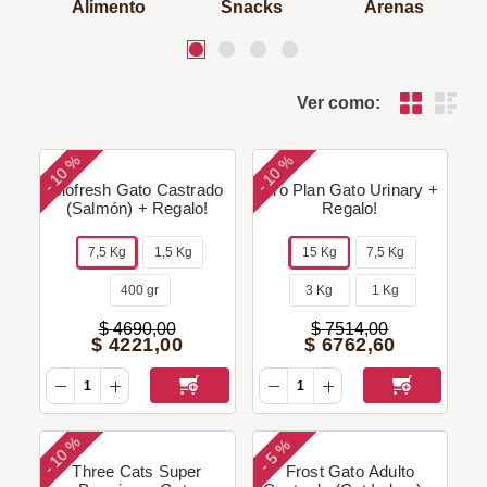
Alimento
Snacks
Arenas
Ver como:
10 %
10 %
-
-
Biofresh Gato Castrado
Pro Plan Gato Urinary +
(Salmón) + Regalo!
Regalo!
7,5 Kg
1,5 Kg
15 Kg
7,5 Kg
400 gr
3 Kg
1 Kg
$
4690
,
00
$
7514
,
00
$
4221
,
00
$
6762
,
60
10 %
5 %
-
-
Three Cats Super
Frost Gato Adulto