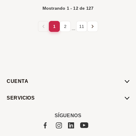
Mostrando
1
-
12
de
127
1
2
11
...
CUENTA
Mi Cuenta
SERVICIOS
Mis Compras
Pedido Programado
Carrito
SÍGUENOS
Servicios
Tienda
Sobre Sucan