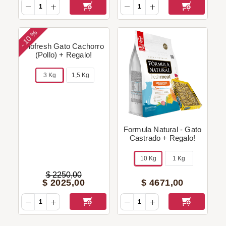
10 %
-
Biofresh Gato Cachorro
(Pollo) + Regalo!
3 Kg
1,5 Kg
Formula Natural - Gato
Castrado + Regalo!
10 Kg
1 Kg
$
2250
,
00
$
2025
,
00
$
4671
,
00