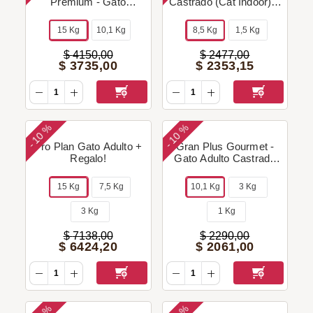
Premium - Gato
Castrado (Cat Indoor) +
Castrado (Salmón) +
Regalo!
Regalo!
15 Kg
10,1 Kg
8,5 Kg
1,5 Kg
$
4150
,
00
$
2477
,
00
$
3735
,
00
$
2353
,
15
10 %
10 %
-
-
Pro Plan Gato Adulto +
Gran Plus Gourmet -
Regalo!
Gato Adulto Castrado
(Salmón & Pollo) +
Regalo!
15 Kg
7,5 Kg
10,1 Kg
3 Kg
3 Kg
1 Kg
$
7138
,
00
$
2290
,
00
$
6424
,
20
$
2061
,
00