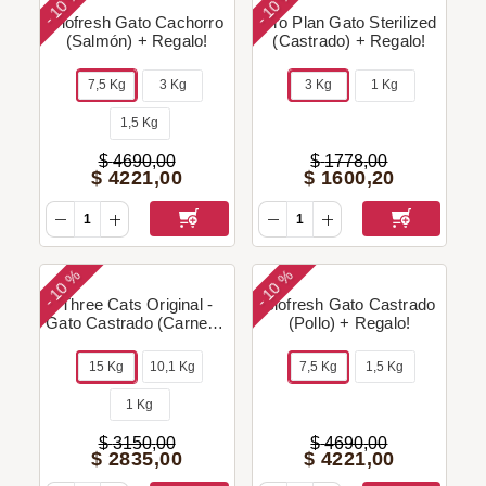
10 %
10 %
-
-
Biofresh Gato Cachorro
Pro Plan Gato Sterilized
(Salmón) + Regalo!
(Castrado) + Regalo!
7,5 Kg
3 Kg
3 Kg
1 Kg
1,5 Kg
$
4690
,
00
$
1778
,
00
$
4221
,
00
$
1600
,
20
10 %
10 %
-
-
Three Cats Original -
Biofresh Gato Castrado
Gato Castrado (Carne) +
(Pollo) + Regalo!
Regalo!
15 Kg
10,1 Kg
7,5 Kg
1,5 Kg
1 Kg
$
3150
,
00
$
4690
,
00
$
2835
,
00
$
4221
,
00