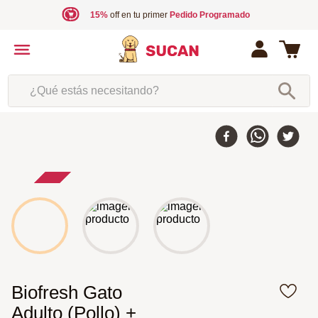
15%
off en tu primer
Pedido Programado
¿Qué estás necesitando?
10 %
-
Biofresh Gato
Adulto (Pollo) +