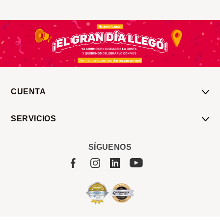
CUENTA
Mi Cuenta
SERVICIOS
Mis Compras
Pedido Programado
Carrito
SÍGUENOS
Servicios
Tienda
Sobre Sucan