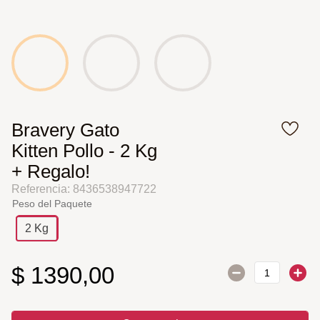
Bravery Gato
Kitten Pollo - 2 Kg
+ Regalo!
Referencia
:
8436538947722
Peso del Paquete
2 Kg
$
1390
,
00