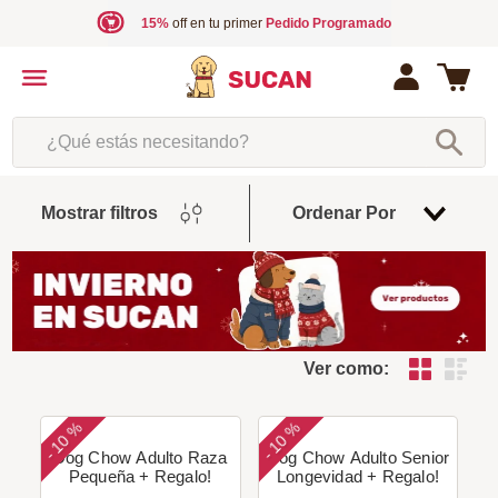
15%
off en tu primer
Pedido Programado
¿Qué estás necesitando?
Fecha
Mostrar filtros
Ordenar Por
De
Release
Ver como:
10 %
10 %
-
-
Dog Chow Adulto Raza
Dog Chow Adulto Senior
Pequeña + Regalo!
Longevidad + Regalo!