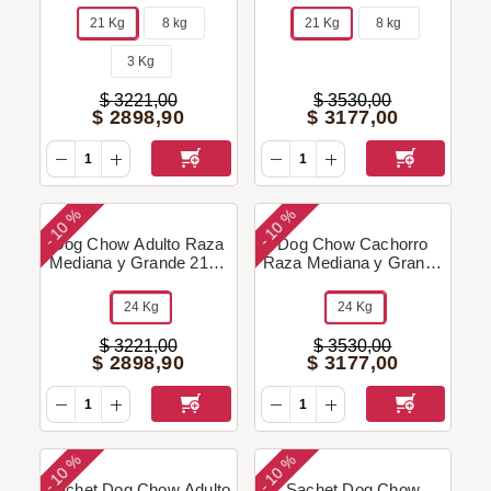
21 Kg
8 kg
21 Kg
8 kg
3 Kg
$
3221
,
00
$
3530
,
00
$
2898
,
90
$
3177
,
00
10 %
10 %
-
-
Dog Chow Adulto Raza
Dog Chow Cachorro
Mediana y Grande 21+3
Raza Mediana y Grande
Kg + Regalo!
21+3 Kg + Regalo!
24 Kg
24 Kg
$
3221
,
00
$
3530
,
00
$
2898
,
90
$
3177
,
00
10 %
10 %
-
-
Sachet Dog Chow Adulto
Sachet Dog Chow