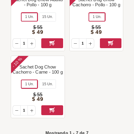
- Pollo - 100 g
Cachorro - Pollo - 100 g
1 Un.
15 Un.
1 Un.
$
55
$
55
$
49
$
49
10 %
-
Sachet Dog Chow
Cachorro - Carne - 100 g
1 Un.
15 Un.
$
55
$
49
Mostrando
1
-
7
de
7