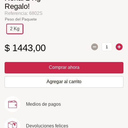
Regalo!
Referencia
:
6802S
Peso del Paquete
2 Kg
$
1443
,
00
Comprar ahora
Agregar al carrito
Medios de pagos
Devoluciones felices