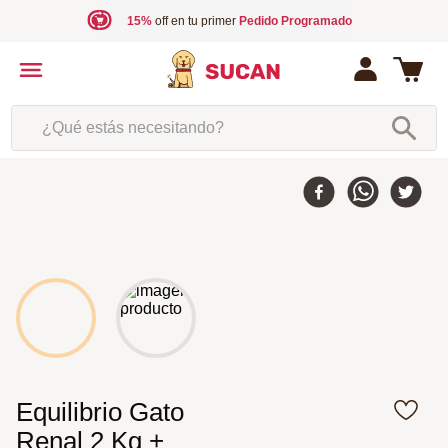
15%
off en tu primer
Pedido Programado
¿Qué estás necesitando?
Equilibrio Gato
Renal 2 Kg +