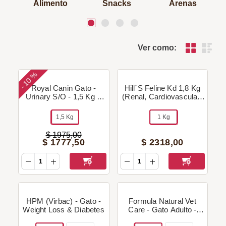
Alimento
Snacks
Arenas
Ver como:
10 %
-
Royal Canin Gato -
Hill´S Feline Kd 1,8 Kg
Urinary S/O - 1,5 Kg +
(Renal, Cardiovascular)
Regalo!
+ Regalo!
1,5 Kg
1 Kg
$
1975
,
00
$
1777
,
50
$
2318
,
00
HPM (Virbac) - Gato -
Formula Natural Vet
Weight Loss & Diabetes
Care - Gato Adulto -
Urinary + Regalo!