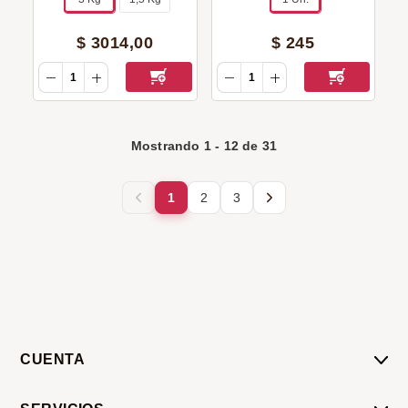
$
3014
,
00
$
245
Mostrando
1
-
12
de
31
1
2
3
CUENTA
Mi Cuenta