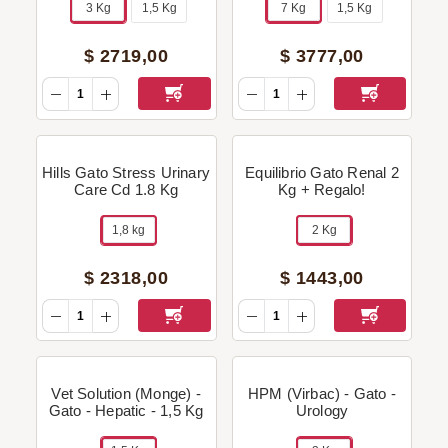
3 Kg
1,5 Kg
7 Kg
1,5 Kg
$
2719
,
00
$
3777
,
00
Hills Gato Stress Urinary
Equilibrio Gato Renal 2
Care Cd 1.8 Kg
Kg + Regalo!
1,8 kg
2 Kg
$
2318
,
00
$
1443
,
00
Vet Solution (Monge) -
HPM (Virbac) - Gato -
Gato - Hepatic - 1,5 Kg
Urology