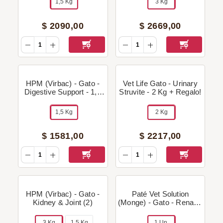
1,5 Kg
3 Kg
$
2090
,
00
$
2669
,
00
HPM (Virbac) - Gato -
Vet Life Gato - Urinary
Digestive Support - 1,5
Struvite - 2 Kg + Regalo!
Kg
1,5 Kg
2 Kg
$
1581
,
00
$
2217
,
00
HPM (Virbac) - Gato -
Paté Vet Solution
Kidney & Joint (2)
(Monge) - Gato - Renal &
Oxalate - 100 g
3 Kg
1,5 Kg
1 Un.