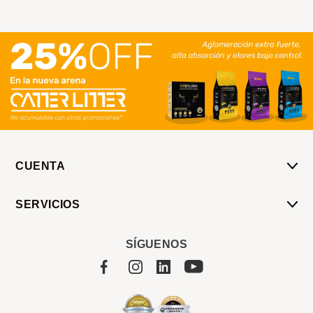
CUENTA
Mi Cuenta
SERVICIOS
Mis Compras
Pedido Programado
Carrito
SÍGUENOS
Servicios
Tienda
Sobre Sucan