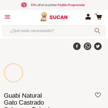
15%
off en tu primer
Pedido Programado
¿Qué estás necesitando?
10 %
-
Guabi Natural
Gato Castrado