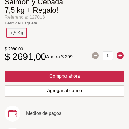
Salmon y Cebada
7,5 kg + Regalo!
Referencia
:
127013
Peso del Paquete
7,5 Kg
$
2990
,
00
$
2691
,
00
Ahorra
$
299
Comprar ahora
Agregar al carrito
Medios de pagos